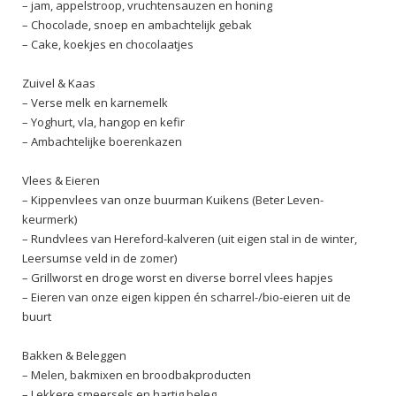
– jam, appelstroop, vruchtensauzen en honing
– Chocolade, snoep en ambachtelijk gebak
– Cake, koekjes en chocolaatjes
Zuivel & Kaas
– Verse melk en karnemelk
– Yoghurt, vla, hangop en kefir
– Ambachtelijke boerenkazen
Vlees & Eieren
– Kippenvlees van onze buurman Kuikens (Beter Leven-
keurmerk)
– Rundvlees van Hereford-kalveren (uit eigen stal in de winter,
Leersumse veld in de zomer)
– Grillworst en droge worst en diverse borrel vlees hapjes
– Eieren van onze eigen kippen én scharrel-/bio-eieren uit de
buurt
Bakken & Beleggen
– Melen, bakmixen en broodbakproducten
– Lekkere smeersels en hartig beleg